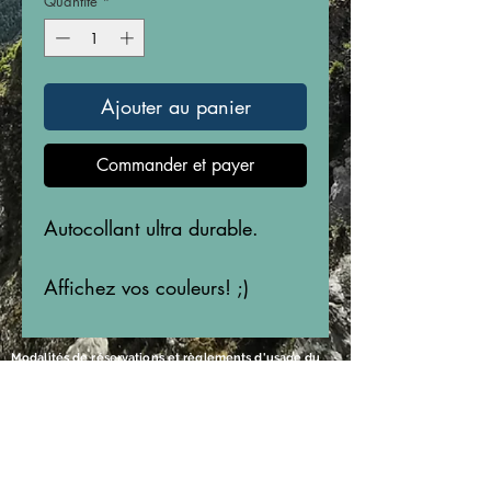
Quantité
*
Ajouter au panier
Commander et payer
Autocollant ultra durable.
Affichez vos couleurs! ;)
Modalités de réservations et règlements d'usage du
Sentier et de ses hébergements
Casier Postal
C.P.132 Succursale Poste Canada
Matane, Québec, Canada
G4W 3N1
Bureau SIA-QC