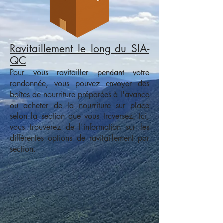
Ravitaillement le long du SIA-
QC
Pour vous ravitailler pendant votre
randonnée, vous pouvez envoyer des
boîtes de nourriture préparées à l'avance
ou acheter de la nourriture sur place
selon la section que vous traversez. Ici,
vous trouverez de l'information sur les
différentes options de ravitaillement par
section.