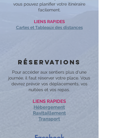
vous pouvez planifier votre itinéraire
facilement.
LIENS RAPIDES
Cartes et Tableaux des distances
Réservations
Pour accéder aux sentiers plus d'une
journée, il faut réserver votre place. Vous
devrez prévoir vos déplacements, vos
nuitées et vos repas.
LIENS RAPIDES
Hébergement
Ravitaillement
Transport
Facebook