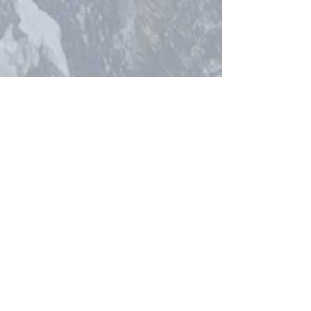
Nos Partenaires
et
Réserve faunique
de Matane